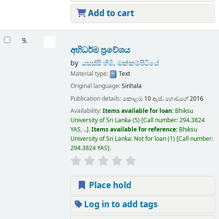
Add to cart
9.
අභිධර්ම ප්‍රවේශය
by
යසස්සි හිමි, ඔක්කම්පිටියේ
Material type:
Text
Original language:
Sinhala
Publication details:
කොළඹ 10
ඇස්. ගොඩගේ
2016
Availability:
Items available for loan:
Bhiksu
University of Sri Lanka
(5)
Call number:
294.3824
YAS, ..
.
Items available for reference:
Bhiksu
University of Sri Lanka: Not for loan
(1)
Call number:
294.3824 YAS
.
Place hold
Log in to add tags