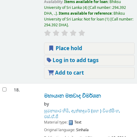
Availability:
Items available for loan:
Bhiksu
University of Sri Lanka
(4)
Call number:
294.392
DHA, ..
.
Items available for reference:
Bhiksu
University of Sri Lanka: Not for loan
(1)
Call number:
294.392 DHA
.
Place hold
Log in to add tags
Add to cart
18.
මහායාන මතවාද විමර්ශන
by
සුමනසාර හිමි, ඇත්කඳුරේ (සහ ) විජේසිංහ,
එස්.ඒ්.ජී
Material type:
Text
Original language:
Sinhala