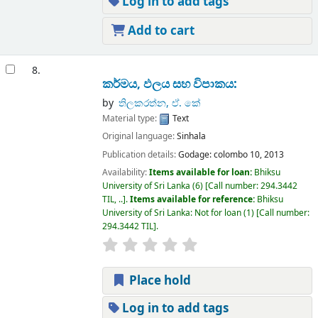
Log in to add tags
Add to cart
8.
කර්මය, ඵලය සහ විපාකය:
by
තිලකරත්න, ඒ. කේ
Material type:
Text
Original language:
Sinhala
Publication details:
Godage:
colombo 10,
2013
Availability:
Items available for loan:
Bhiksu
University of Sri Lanka
(6)
Call number:
294.3442
TIL, ..
.
Items available for reference:
Bhiksu
University of Sri Lanka: Not for loan
(1)
Call number:
294.3442 TIL
.
Place hold
Log in to add tags