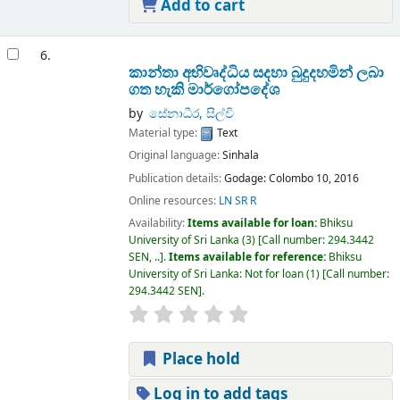
Add to cart
6.
කාන්තා අභිවෘද්ධිය සදහා බුදුදහමින් ලබා
ගත හැකි මාර්ගෝපදේශ
by
සේනාධීර, සිල්වි
Material type:
Text
Original language:
Sinhala
Publication details:
Godage:
Colombo 10,
2016
Online resources:
LN SR R
Availability:
Items available for loan:
Bhiksu
University of Sri Lanka
(3)
Call number:
294.3442
SEN, ..
.
Items available for reference:
Bhiksu
University of Sri Lanka: Not for loan
(1)
Call number:
294.3442 SEN
.
Place hold
Log in to add tags