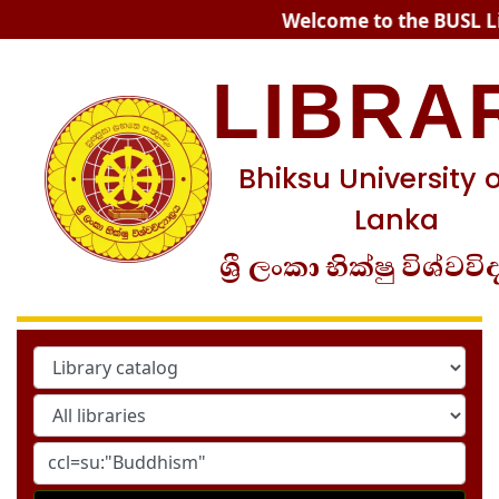
Koha online
Welcome to the BUSL Libra
LIBRA
Bhiksu University o
Lanka
ශ්‍රී ලංකා භික්ෂු විශ්වවි