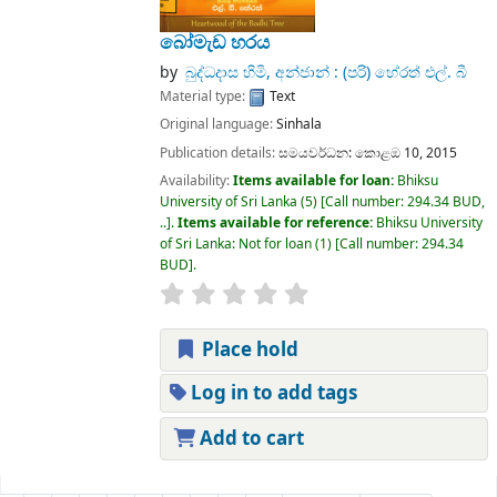
බෝමැඩ හරය
by
බුද්ධදාස හිමි, අන්ජාන් : (පරි) හේරත් එල්. බී
Material type:
Text
Original language:
Sinhala
Publication details:
සමයවර්ධන:
කොළඔ 10,
2015
Availability:
Items available for loan:
Bhiksu
University of Sri Lanka
(5)
Call number:
294.34 BUD,
..
.
Items available for reference:
Bhiksu University
of Sri Lanka: Not for loan
(1)
Call number:
294.34
BUD
.
Place hold
Log in to add tags
Add to cart