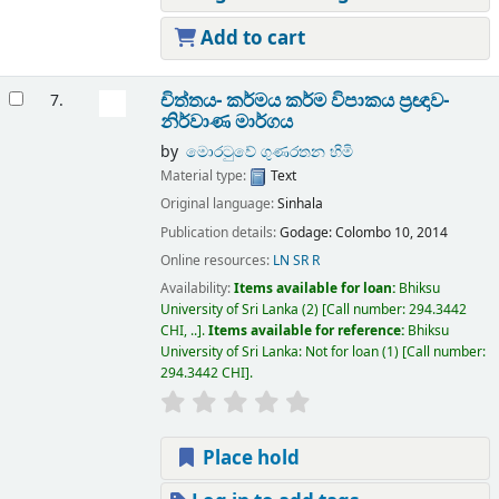
Add to cart
චිත්තය- කර්මය කර්ම විපාකය ප්‍රඥාව-
7.
නිර්වාණ මාර්ගය
by
මොරටුවේ ගුණරතන හිමි
Material type:
Text
Original language:
Sinhala
Publication details:
Godage:
Colombo 10,
2014
Online resources:
LN SR R
Availability:
Items available for loan:
Bhiksu
University of Sri Lanka
(2)
Call number:
294.3442
CHI, ..
.
Items available for reference:
Bhiksu
University of Sri Lanka: Not for loan
(1)
Call number:
294.3442 CHI
.
Place hold