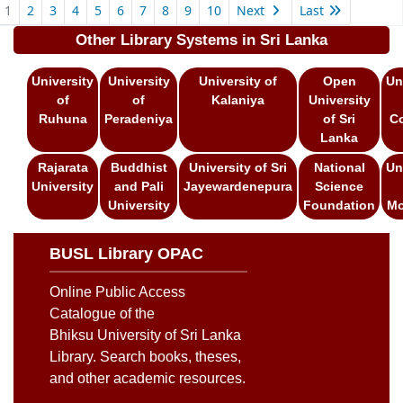
Pages
1
2
3
4
5
6
7
8
9
10
Next
Last
Other Library Systems in Sri Lanka
University
University
University of
Open
Un
of
of
Kalaniya
University
Ruhuna
Peradeniya
of Sri
C
Lanka
Rajarata
Buddhist
University of Sri
National
Un
University
and Pali
Jayewardenepura
Science
University
Foundation
Mo
BUSL Library OPAC
Online Public Access
Catalogue of the
Bhiksu University of Sri Lanka
Library. Search books, theses,
and other academic resources.