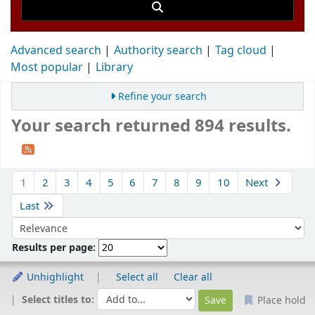
Advanced search
Authority search
Tag cloud
Most popular
Library
Refine your search
Your search returned 894 results.
Sort
1
2
3
4
5
6
7
8
9
10
Next
Last
Sort by:
Results per page:
Unhighlight
Select all
Clear all
Select titles to:
Place hold