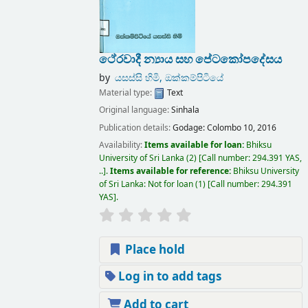
ථේරවාදී න්‍යාය සහ පේටකෝපදේසය
by
යසස්සි හිමි, ඔක්කම්පිටියේ
Material type:
Text
Original language:
Sinhala
Publication details:
Godage:
Colombo 10,
2016
Availability:
Items available for loan:
Bhiksu
University of Sri Lanka
(2)
Call number:
294.391 YAS,
..
.
Items available for reference:
Bhiksu University
of Sri Lanka: Not for loan
(1)
Call number:
294.391
YAS
.
Place hold
Log in to add tags
Add to cart