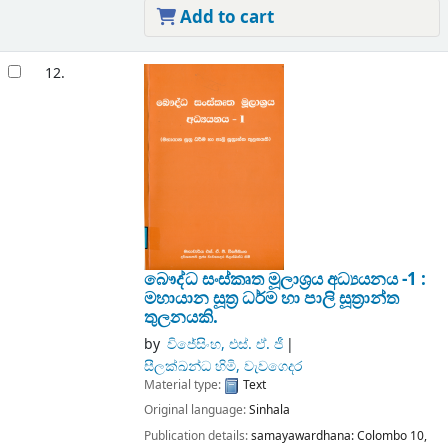
Add to cart
12.
බෞද්ධ සංස්කෘත මූලාශ්‍රය අධ්‍යයනය -1 :
මහායාන සූත්‍ර ධර්ම හා පාලි සූත්‍රාන්ත
තුලනයකි.
by
විජේසිංහ, එස්. ඒ. ජී
සීලක්ඛන්ධ හිමි, වැවගෙදර
Material type:
Text
Original language:
Sinhala
Publication details:
samayawardhana:
Colombo 10,