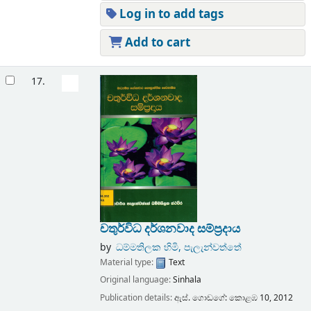
Log in to add tags
Add to cart
17.
චතුර්විධ දර්ශනවාද සම්ප්‍රදාය
by
ධම්මතිලක හිමි, පැලැන්වත්තේ
Material type:
Text
Original language:
Sinhala
Publication details:
ඇස්. ගොඩගේ:
කොළඹ 10,
2012