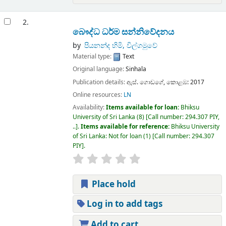
2.
බෞද්ධ ධර්ම සන්නිවේදනය
by
පියනන්ද හිමි, විල්ගමුවේ
Material type:
Text
Original language:
Sinhala
Publication details:
ඇස්. ගොඩගේ,
කොළඹ:
2017
Online resources:
LN
Availability:
Items available for loan:
Bhiksu
University of Sri Lanka
(8)
Call number:
294.307 PIY,
..
.
Items available for reference:
Bhiksu University
of Sri Lanka: Not for loan
(1)
Call number:
294.307
PIY
.
Place hold
Log in to add tags
Add to cart